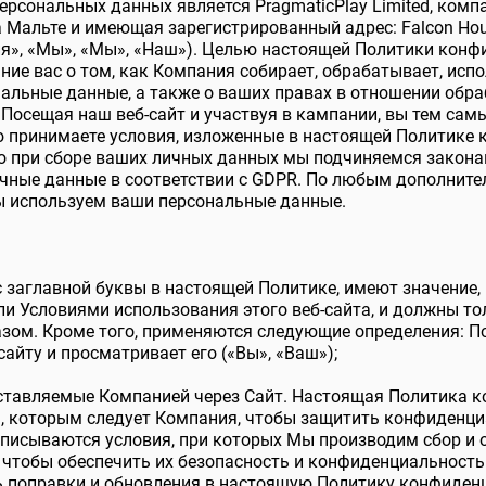
рсональных данных является PragmaticPlay Limited, комп
Мальте и имеющая зарегистрированный адрес: Falcon House,
ия», «Мы», «Мы», «Наш»). Целью настоящей Политики кон
ие вас о том, как Компания собирает, обрабатывает, испол
альные данные, а также о ваших правах в отношении обр
Посещая наш веб-сайт и участвуя в кампании, вы тем сам
ю принимаете условия, изложенные в настоящей Политике 
о при сборе ваших личных данных мы подчиняемся закона
чные данные в соответствии с GDPR. По любым дополнит
мы используем ваши персональные данные.
 заглавной буквы в настоящей Политике, имеют значение,
ли Условиями использования этого веб-сайта, и должны т
зом. Кроме того, применяются следующие определения: П
сайту и просматривает его («Вы», «Ваш»);
доставляемые Компанией через Сайт. Настоящая Политика 
я, которым следует Компания, чтобы защитить конфиденци
описываются условия, при которых Мы производим сбор и
 чтобы обеспечить их безопасность и конфиденциальность
ь поправки и обновления в настоящую Политику конфиден