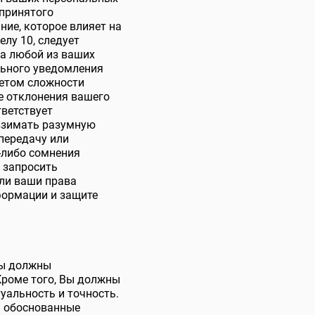
 принятого
ие, которое влияет на
лу 10, следует
на любой из ваших
ельного уведомления
четом сложности
е отклонения вашего
тветствует
 взимать разумную
передачу или
е-либо сомнения
 запросить
ли ваши права
формации и защите
вы должны
Кроме того, Вы должны
уальность и точность.
ть обоснованные