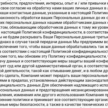
ребности, предпочтения, интересы, опыт и / или привычки 
 свое согласие на обработку нами ваших личных данных в
наши контактные данные, указанные в настоящей Политик
 законность обработки ваших Персональных данных до их о
их персональных данных нашими обработчиками данных 
актом, обязывающим обработчиков данных к тому же уров
 настоящей Политикой конфиденциальности, в соответств
ы не будем раскрывать Ваши Персональные данные треть
Однако в случае такой передачи данных Мы предпримем в
спечения того, чтобы ваши данные обрабатывались так же
 в соответствии с настоящей Политикой конфиденциально
оме того, мы обновим эту Политику конфиденциальности,
ачу данных и соответствующие меры защиты вашей конфи
бует суд или другой административный орган, в соответств
 деятельности, такой как отмывание денег, и в любом др
то сделать, Компания может передать ваши персональные
ями в пределах, установленных действующим законодател
денциальность данных Для обеспечения надлежащего испо
рсональных данных и предотвращения несанкционированно
даления, изменения или другого использования Компания 
ренние политики и принимает все соответствующие органи
рные меры безопасности, а также в качестве технических с