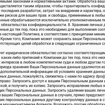
нимыми законами и нормативными актами. Обработка ваш
ществляется таким образом, чтобы гарантировать конфид
 последних разработок, затрат на внедрение и характера, 
кже рисков для ваших прав. и свободы, применимые в любы
анные обрабатываются исключительно уполномоченным п
обязательства конфиденциальности. 8. Хранение личных
ные до тех пор, пока это необходимо для выполнения со
в настоящей Политике, в соответствии с принципами мини
. Кроме того, Компания может сохранить ваши Персональн
етствующих целей обработки в следующих ограниченных с
вует юридическое обязательство согласно соответствующе
 каких-либо претензий к Компании до тех пор, пока это н
х интересов в любом компетентном суде и любом другом г
периода хранения Ваши Персональные данные удаляются из
я дополнительной информации об условиях хранения данны
ых данных, пожалуйста, свяжитесь с нами по адресу
dpo@
ь право: Запросить доступ к вашим Персональным данным 
ткой, и получить их копию. Запросить исправление любых н
их Персональных данных. Запросить удаление ваших личн
и ваших Персональных данных в случаях, прямо предусмо
ших персональных данных другому контроллеру данных в 
и машиночитаемом формате. Возражать против обработк