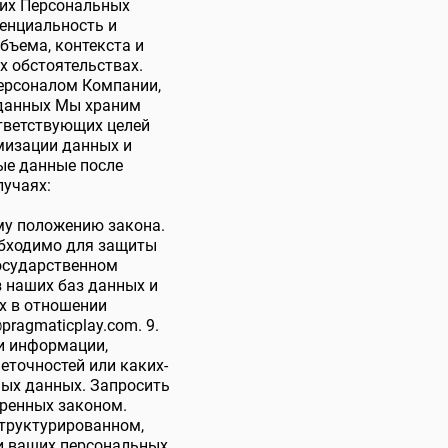
их Персональных
енциальность и
объема, контекста и
х обстоятельствах.
ерсоналом Компании,
 данных Мы храним
ответствующих целей
мизации данных и
ые данные после
лучаях:
му положению закона.
еобходимо для защиты
осударственном
 наших баз данных и
х в отношении
pragmaticplay.com
. 9.
и информации,
еточностей или каких-
ых данных. Запросить
тренных законом.
структурированном,
и ваших персональных