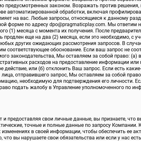
мо предусмотренных законом. Возражать против решения,
ове автоматизированной обработки, включая профилирован
лияет на вас. Любые запросы, относящиеся к данному разде
ной форме по адресу
dpo@pragmaticplay.com
. Мы ответим 
ного (1) месяца с момента их получения. После предварит
 продлен еще на два (2) месяца, если это необходимо, с у
 любых других ожидающих рассмотрения запросов. В случа
м соответствующее обоснование. Если ваш запрос не соо
го законодательства, Мы оставляем за собой право: (а)
истративных расходов на предоставление информации или 
 действие, или (б) отклонить Ваш запрос. Если есть каки
 лица, отправившего запрос, Мы оставляем за собой право
мацию, необходимую для подтверждения его личности. Ес
право подать жалобу в Управление уполномоченного по ин
т и предоставляя свои личные данные, вы признаете, что 
тические, точные и полные данные по запросу Компании. 
изменениях в своей информации, чтобы обеспечить ее акт
о, что вы нарушаете свои обязательства или если у нас ес