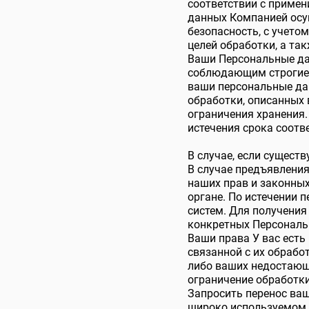
соответствии с приме
данных Компанией осу
безопасность, с учетом
целей обработки, а та
Ваши Персональные д
соблюдающим строгие 
ваши персональные дан
обработки, описанных 
ограничения хранения
истечения срока соотв
В случае, если сущест
В случае предъявления
наших прав и законны
органе. По истечении 
систем. Для получени
конкретных Персональн
Ваши права У вас ест
связанной с их обрабо
либо ваших недостающ
ограничение обработк
Запросить перенос ва
широко используемом 