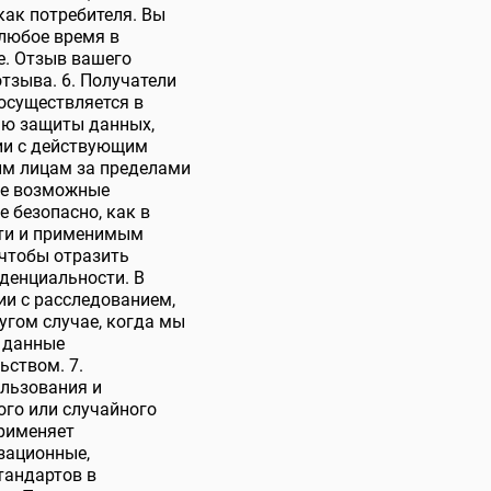
как потребителя. Вы
 любое время в
е. Отзыв вашего
тзыва. 6. Получатели
осуществляется в
ню защиты данных,
ии с действующим
им лицам за пределами
се возможные
 безопасно, как в
сти и применимым
 чтобы отразить
денциальности. В
ии с расследованием,
угом случае, когда мы
 данные
ьством. 7.
льзования и
го или случайного
применяет
зационные,
тандартов в