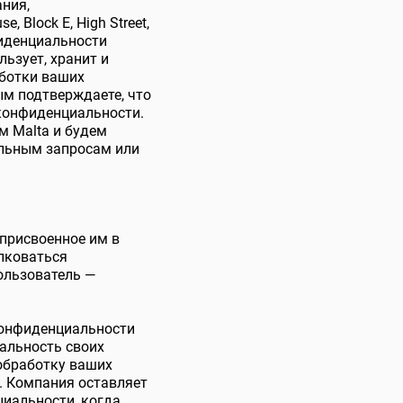
ания,
 Block E, High Street,
фиденциальности
ьзует, хранит и
аботки ваших
ым подтверждаете, что
конфиденциальности.
м Malta и будем
ельным запросам или
 присвоенное им в
олковаться
ользователь —
конфиденциальности
альность своих
 обработку ваших
. Компания оставляет
циальности, когда