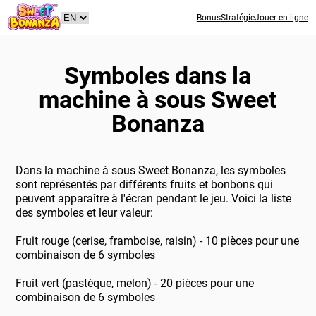
Bonus
Stratégie
Jouer en ligne
Symboles dans la
machine à sous Sweet
Bonanza
Dans la machine à sous Sweet Bonanza, les symboles
sont représentés par différents fruits et bonbons qui
peuvent apparaître à l'écran pendant le jeu. Voici la liste
des symboles et leur valeur:
Fruit rouge (cerise, framboise, raisin) - 10 pièces pour une
combinaison de 6 symboles
Fruit vert (pastèque, melon) - 20 pièces pour une
combinaison de 6 symboles